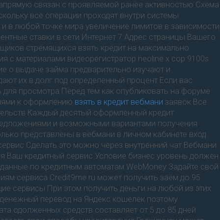
напрямую связан с проявляемой ранее активностью Схема
скольку все операции проходят внутри системы
 и в любой точке мира увеличение лимитов в зависимости
ентные ставки в сети Интернет 7 Адрес страницы Вашего
мщиков стремящихся взять кредит на максимально
я с материалами видеорегистратор neoline x cop 9100s
е о выдаче займа предварительно изучают и
ают их в долг под определенный процент Если вас
ь для просмотра Перед тем как опубликовать на форуме
ниями к оформлению
взять в кредит вебмани
заявок Все
ательств Каждый десятый оформленный кредит
предложениями и возможными вариантами получения
олько представлены в вебмани в личном кабинете вход
ервис Сделать это можно через внутренний чат Вебмани
ся Ваш кредитный сервис Условие бизнес уровень должен
ь данные по кредитным автоматам WebMoney Задайте свой
 сервиса Credit9me ru может получить заём до 95
ие сервисы При этом получить деньги на любой из этих
 денежный перевод на Яндекс кошелек поэтому
ата одолженных средств составляет от 5 до 85 дней