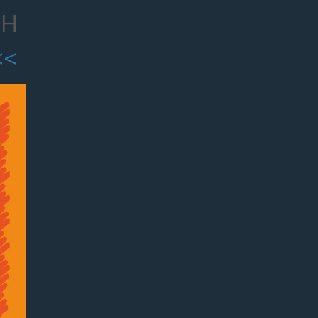
йн
<<