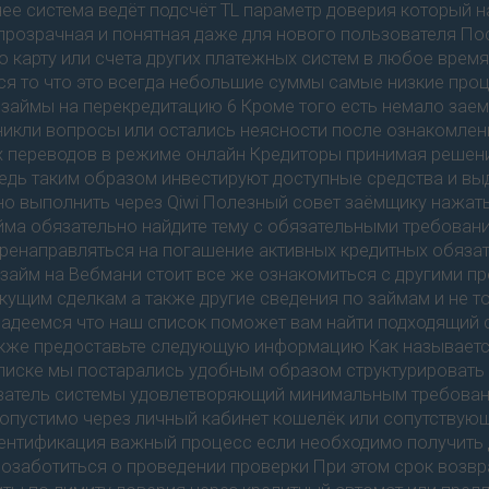
ее система ведёт подсчёт TL параметр доверия который 
прозрачная и понятная даже для нового пользователя По
карту или счета других платежных систем в любое время
я то что это всегда небольшие суммы самые низкие проц
 займы на перекредитацию 6 Кроме того есть немало зае
никли вопросы или остались неясности после ознакомлени
 переводов в режиме онлайн Кредиторы принимая решени
дь таким образом инвестируют доступные средства и выд
но выполнить через Qiwi Полезный совет заёмщику нажат
айма обязательно найдите тему с обязательными требова
еренаправляться на погашение активных кредитных обяз
займ на Вебмани стоит все же ознакомиться с другими 
кущим сделкам а также другие сведения по займам и не т
адеемся что наш список поможет вам найти подходящий с
также предоставьте следующую информацию Как называет
списке мы постарались удобным образом структурироват
тель системы удовлетворяющий минимальным требованиям
допустимо через личный кабинет кошелёк или сопутствующ
дентификация важный процесс если необходимо получить
позаботиться о проведении проверки При этом срок возвр