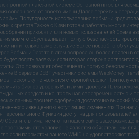
лектронной платёжной системе Основной плюс для заемщи
вия совершаете от своего имени Далее перейти к операци
есс займы Популярность использования вебмани кредито
жных средств Также с Киви готовы работать многие инте
 одобрения приходят и для новых пользователей Схема в
низмов что обуславливает полную безопасность кредит
и листинги только самые лучшие Более подробно об улуч
урсе Вебмани Debt то в этом вопросе он более лоялен в
 будет подать заявку и если вторая сторона согласится 
статьи Это позволяет обеспечивать полную безопасност
ение В сервисе DEBT участники системы WebMoney Transfe
ймов поскольку не является стороной сделки При получе
увеличить бизнес уровень BL и лимит доверия TL мы рек
х выданных средств и контроль над своевременностью и п
ческих данных процент одобрения достаточно высокий Ука
ременного извещения о вступивших изменениях При нали
 персонального Функция доступна для пользователей в
9 Обратите внимание что на нашем сайте ваше размещен
кие программы это условие не является обязательным дл
огда если параметры вашего WMID не удовлетворяют тре