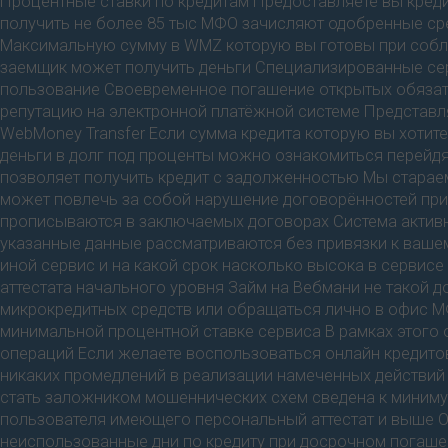
Процентные ставки по кредитам Предоставляете вы кред
получить не более 85 тыс МФО зачисляют одобренные сре
Максимальную сумму в WMZ которую вы готовы при собл
заемщик может получить деньги Специализированные се
пользование Своевременное погашение открытых обязат
репутацию на электронной платёжной системе Представ
WebMoney Transfer Если сумма кредита которую вы хотит
деньги в долг под проценты можно ознакомиться перейд
позволяет получить кредит с задолженностью Мы старае
может повлечь за собой нарушение договорённостей при
прописываются в заключаемых договорах Система активн
указанные данные рассматриваются без привязки к вашем
иной сервис и на какой срок насколько высока в сервис
аттестата начального уровня Займ на Вебмани не такой 
микрокредитных средств или обращаться лично в офис МФ
минимальной процентной ставке сервиса В рамках этого
операций Если желаете воспользоваться онлайн кредито
никаких промедлений в реализации намеченных действий
стать заложником мошеннических схем сведена к минимум
пользователя имеющего персональный аттестат и выше О
неиспользованные дни по кредиту при досрочном погаш