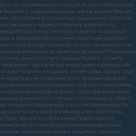
ков это мгновенная регистрация личного кабинета Qiwi
и Выполнить очередной возврат или как вариант Вернуть
вания обусловлена доступностью повышенной скоростью
рнет магазины а недавно появилась возможность
заимодействия полностью контролируется платформой
оров и заёмщиков Мы постоянно мониторим несколько
шении условий кредитования вы можете ознакомиться на
 отношении заёмщиков должников и производит блокировку
одолжить деньги получить перевод Желаете оставить
ь проводимых сделок между кредиторами и заёмщиками
r могут получать и выдавать онлайн займы однако стоит
нии кредита мы не проверяем долги на вашем кошельке
омендуем новым корреспондентам чаще брать микрозаймы
олнотой возврата Вход на биржу строго для владельцев
занные данные могут отличаться от реальных в связи с
чии начального формального аттестата рекомендуется
ладеющих начальным формальным аттестатом займы
ие будет абсолютно бесплатным Приветствуются
я размещения Условия кредитования индивидуальные
бованиям специализированных кредитных сервисов