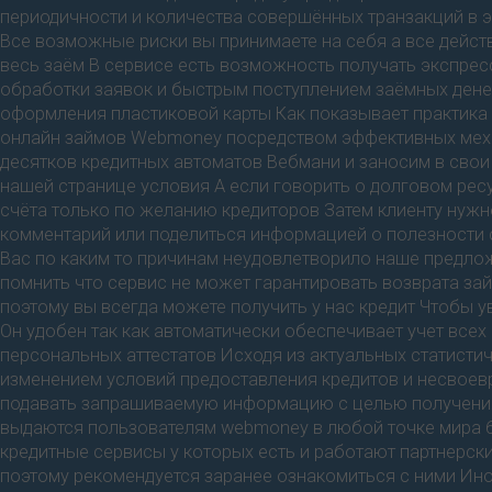
периодичности и количества совершённых транзакций в э
Все возможные риски вы принимаете на себя а все дейст
весь заём В сервисе есть возможность получать экспр
обработки заявок и быстрым поступлением заёмных дене
оформления пластиковой карты Как показывает практика
онлайн займов Webmoney посредством эффективных меха
десятков кредитных автоматов Вебмани и заносим в сво
нашей странице условия А если говорить о долговом рес
счёта только по желанию кредиторов Затем клиенту нужно
комментарий или поделиться информацией о полезности 
Вас по каким то причинам неудовлетворило наше предлож
помнить что сервис не может гарантировать возврата за
поэтому вы всегда можете получить у нас кредит Чтобы 
Он удобен так как автоматически обеспечивает учет все
персональных аттестатов Исходя из актуальных статисти
изменением условий предоставления кредитов и несвоев
подавать запрашиваемую информацию с целью получения
выдаются пользователям webmoney в любой точке мира 6
кредитные сервисы у которых есть и работают партнерс
поэтому рекомендуется заранее ознакомиться с ними Ин