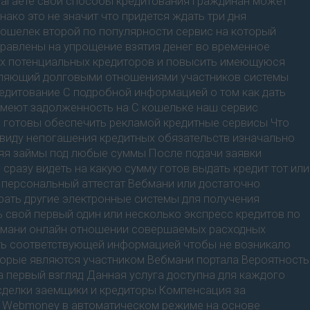
длагаете свои способы кредитования Граждинан может
ко это не значит что придется ждать три дня
ошелек второй по популярности сервис на который
равлены на упрощение взятия денег во временное
ах потенциальных кредиторов и повысить имеющуюся
вляющий долговыми отношениями участников системы
редитование С подробной информацией о том как дать
 имеют задолженность на C кошельке наш сервис
и готовы обеспечить рекламой кредитные сервисы Что
виду непогашения кредитных обязательств изначально
яя займы под любые суммы После подачи заявки
разу видеть на какую сумму готов выдать кредит тот или
 персональный аттестат Вебмани или достаточно
рать другие электронные системы для получения
 свой первый один или несколько экспресс кредитов по
ебмани онлайн отношении совершаемых расходных
ть соответствующей информацией чтобы не возникало
торые являются участником Вебмани портала Вероятность
а первый взгляд Данная услуга доступна для каждого
сделки заемщики и кредиторы Компенсация за
и Webmoney в автоматическом режиме на основе