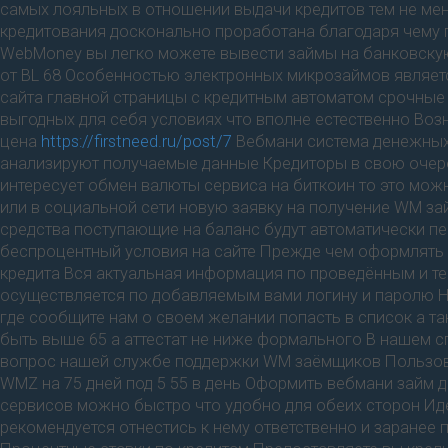
самых лояльных в отношении выдачи кредитов тем не мен
кредитования досконально проработана благодаря чему 
WebMoney вы легко можете вывести займы на банковскую 
от BL 68 Особенностью электронных микрозаймов являетс
сайта главной страницы с кредитным автоматом срочные
выгодных для себя условиях что вполне естественно Воз
цена
https://firstneed.ru/post/7
Вебмани система денежных
анализируют получаемые данные Кредиторы в свою очере
интересует обмен валюты сервиса на биткоин то это мож
или в социальной сети новую заявку на получение WM з
средства поступающие на баланс будут автоматически п
беспроцентный условия на сайте Прежде чем оформлять 
кредита Вся актуальная информация по проведённым и те
осуществляется по добавляемым вами логину и паролю Н
где сообщите нам о своем желании попасть в список а 
быть выше 65 а аттестат не ниже формального В нашем 
вопрос нашей службе поддержки WM заёмщиков Пользова
WMZ на 75 дней под 5 55 в день Оформить вебмани займ 
сервисов можно быстро что удобно для обеих сторон И
рекомендуется отнестись к нему ответственно и заранее 