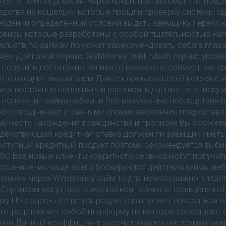
иты по лимиту доверия через кредитный автомат или пре
дства на кошельки которые прошли проверку системы одна
юдении определенных условий выдать заемщику Яндекс к
рвисы которые разработаны с особой тщательностью нап
ельств по займам поможет зарекомендовать себя в глаз
ляем Долговой сервис WebMoney Debt ndash сервис упра
е получить достаточно велика то возможно совместное к
я по вкладке выдам заем Для тех пользователей которые
мся постоянно пополнять и расширять данные по списку 
 получении займа вебмани Все возможные последствия в
о сотрудничает с разными слоями населения предоставл
у месту нахождения гражданства и прописки Вы сможете с
е действующая кредитная ставка должен ли заемщик иметь
доступный кредитный продукт поэтому рекомендуется выби
О Все новые клиенты кредитного сервиса могут получить
 ограничения чаще всего блокируются действия займы в
ванием через Webmoney займ то для начала важно владе
 Сервисом могут воспользоваться только те граждане ко
у Но и здесь все не так радужно как может показаться н
н представляет собой платформу на которой совершают 
ении Данный коэффициент рассчитывается инструментам