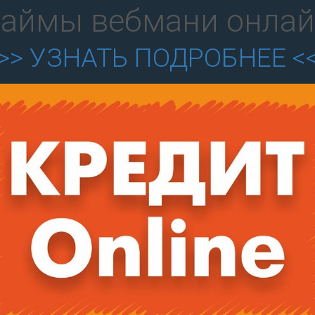
аймы вебмани онла
>> УЗНАТЬ ПОДРОБНЕЕ <